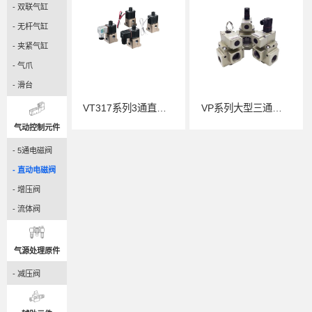
- 双联气缸
- 无杆气缸
- 夹紧气缸
- 气爪
- 滑台
VT317系列3通直动式电磁阀-阀座-弹性密封
VP系列大型三通电磁阀
气动控制元件
- 5通电磁阀
- 直动电磁阀
- 增压阀
- 流体阀
气源处理原件
- 减压阀