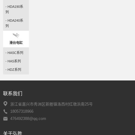
- HDA190系
列
- HDA240系
列
滑台电缸
- HASC系列
- HAS系列
- HDZ系列
联系我们
浙江省嘉兴市秀洲区新塍镇洛西村红墩浜南25号
18057318966
476492388@qq.com
关于弘胜